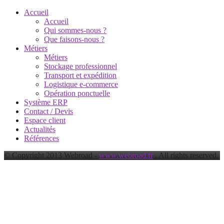
Accueil
Accueil
Qui sommes-nous ?
Que faisons-nous ?
Métiers
Métiers
Stockage professionnel
Transport et expédition
Logistique e-commerce
Opération ponctuelle
Système ERP
Contact / Devis
Espace client
Actualités
Références
© Copyright 2013 Webroad -
www.webroad.fr
. All rights reserved.