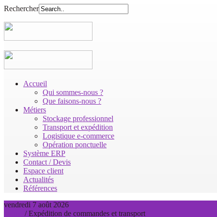
Rechercher
Accueil
Qui sommes-nous ?
Que faisons-nous ?
Métiers
Stockage professionnel
Transport et expédition
Logistique e-commerce
Opération ponctuelle
Système ERP
Contact / Devis
Espace client
Actualités
Références
vendredi 7 août 2026
Home
/
Expédition de commandes et transport