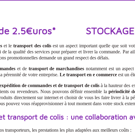
 2.5€uros* STOCKAGE à pa
s
et le
transport des colis
est un aspect important quelle que soit vot
 de la qualité des services pour préparer et livrer la commande. Par aill
ions promotionnelles demande un grand respect des délais.
mmandes
et de
transport de marchandises
notamment est un aspect p
la pérennité de votre entreprise.
Le transport en e commerce
est un él
'expédition de commandes et de transport de colis
à la hauteur des e
s clients ou revendeurs. Nous pouvons définir ensemble la
périodicité d
 directement sur internet et choisir de vous les faire livrer à la péri
ous pouvez vous réapprovisionner à tout moment dans votre stock exte
 transport de colis : une collaboration a
transporteurs, les prestations les plus adaptées aux meilleurs coûts :