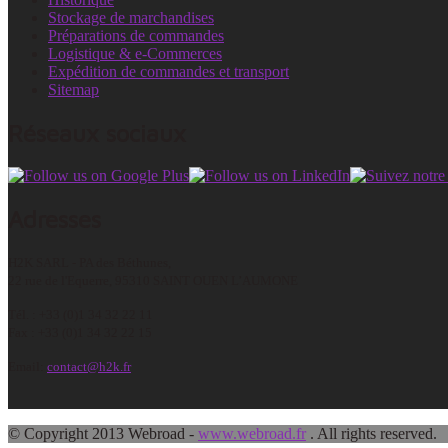
Stockage de marchandises
Préparations de commandes
Logistique & e-Commerces
Expédition de commandes et transport
Sitemap
Réseaux sociaux
Adresses
H2K SARL - PA des Béthunes,
22 rue de l'Equerre, 95310 SAINT OUEN L’AUMONE
Tél. : +33 (0)1 34 32 22 11
Fax : +33 (0)1 34 32 22 15
Email:
contact@h2k.fr
© Copyright 2013 Webroad -
www.webroad.fr
. All rights reserved.